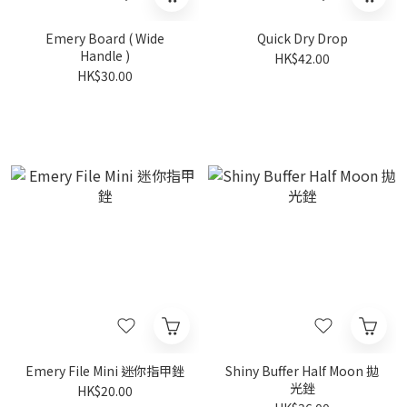
Emery Board ( Wide
Quick Dry Drop
Handle )
HK$42.00
HK$30.00
Emery File Mini 迷你指甲銼
Shiny Buffer Half Moon 拋
光銼
HK$20.00