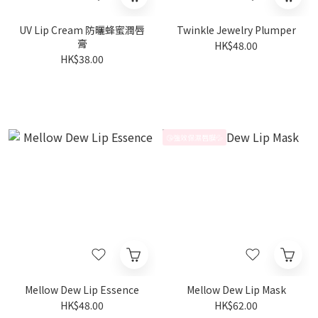
UV Lip Cream 防曬蜂蜜潤唇
Twinkle Jewelry Plumper
膏
HK$48.00
HK$38.00
😘強效保濕唇膜💦
Mellow Dew Lip Essence
Mellow Dew Lip Mask
HK$48.00
HK$62.00