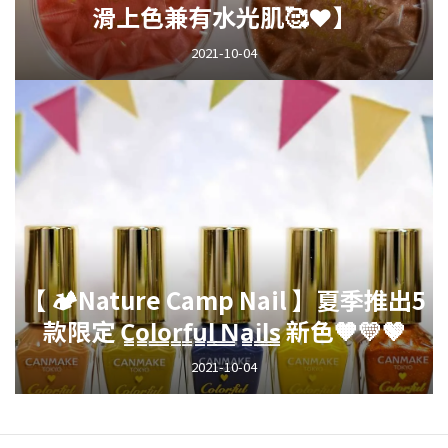
滑上色兼有水光肌🥰❤️‍】
2021-10-04
【 🏕️Nature Camp Nail 】夏季推出5
款限定 C̳o̳l̳o̳r̳f̳u̳l̳ ̳N̳a̳i̳l̳s̳ 新色🧡💛🤎
2021-10-04