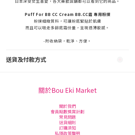
日本深受女生喜愛，各大藥妝店舖都可以看到它的商品。
Puff For BB CC Cream
BB.CC霜 專用粉撲
粉撲細緻質料，可讓粉底緊貼於肌膚
而且可以吸走多餘底霜份量，呈現透薄妝感。
-附收納袋，乾淨、方便。
送貨及付款方式
關於Bou Eki Market
關於我們
會員點數獎賞計劃
常見問題
送貨細則
訂購須知
私隱政策聲明