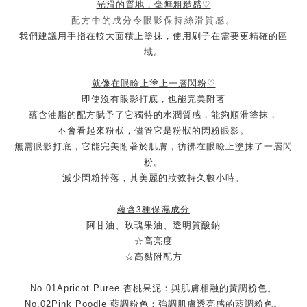
光滑的質地，毫無粗糙感
♡
配方中的成分令眼影保持絲滑質感。
我們建議用手指在較大面積上塗抹，使用刷子在需要更精確的區
域。
就像在眼瞼上塗上一層閃粉
♡
即使沒有眼影打底，也能完美附著
蘊含油脂的配方賦予了它獨特的水潤質感，能夠順滑塗抹，
不會看起來粉狀，儘管它是粉狀的閃粉眼影。
無需眼影打底，它能完美附著於肌膚，彷彿在眼瞼上塗抹了一層閃
粉。
減少閃粉掉落，其美麗的妝效持久數小時。
3
蘊含
種保濕成分
阿甘油、玫瑰果油、透明質酸鈉
☆高亮度
☆高黏附配方
No.01Apricot Puree
杏桃果泥：與肌膚相融的黃調粉色。
No.02Pink Poodle
藍調粉色：強調肌膚透亮感的藍調粉色。