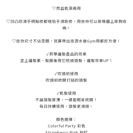
♡而且乾濕兩用
♡凹凸防滑手柄點梳都唔怕手滑跌梳，用完仲可以掛喺牆上掛鉤收
納。
♡迷你尺寸不佔空間，就算帶出街游水做Gym用都好方便！
✓昇華護髮產品的效果
塗上護髮素、髮膜後用它梳順頭髮，護髮效果UP！
✓吹頭前使用
吹頭前梳開打結的頭髮
✓乾髮使用
不論頭髮厚薄，一樣能輕易梳開！
每日持續使用，頭髮更滑順。
顏色選擇：
Colorful Party 彩色
Strawberry Pink 粉紅