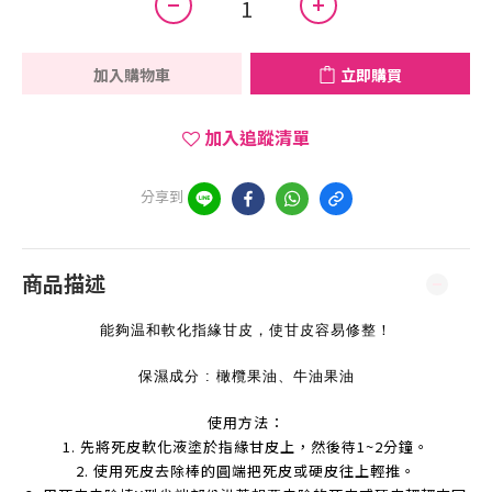
加入購物車
立即購買
加入追蹤清單
分享到
商品描述
能夠温和軟化指緣甘皮，使甘皮容易修整！
保濕成分 : 橄欖果油、牛油果油
使用方法：
1.
先將死皮軟化液塗於指緣甘皮上，然後待1~2分鐘。
2.
使用死皮去除棒的圓端
把死皮或硬皮往上輕推。