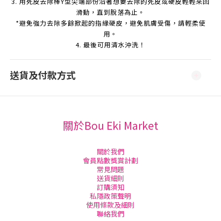
3.
用死皮去除棒Y型尖端部份沿著想要去除的死皮或硬皮輕輕來回
滑動，直到脫落為止。
*
避免強力去除多餘掀起的指緣硬
皮
，避免肌膚受傷，請輕柔使
用。
4.
最後可用清水沖洗
！
送貨及付款方式
關於Bou Eki Market
關於我們
會員點數獎賞計劃
常見問題
送貨細則
訂購須知
私隱政策聲明
使用條款及細則
聯絡我們