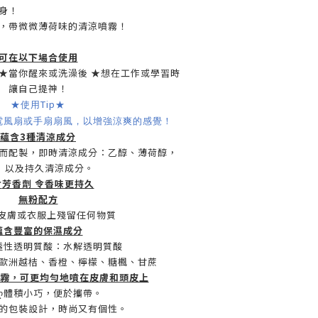
身！
，帶微微薄荷味的清涼噴霧！
可在以下場合使用
 ★當你醒來或洗澡後 ★想在工作或學習時
讓自己提神！
Tip
★使用
★
電風扇或手扇扇風，以增強涼爽的感覺！
蘊含
3
種清涼成分
感而配製，即時清涼成分：乙醇、薄荷醇，
以及持久清涼成分。
含
芳香劑 令香味更持久
無粉配方
皮膚或衣服上殘留任何物質
蘊含豐富的保濕成分
透性透明質酸：水解透明質酸
：歐洲越桔、香橙、檸檬、糖楓、甘蔗
霧，可更均勻地噴在皮膚和頭皮上
ღ體積小巧，便於攜帶。
特的包裝設計，時尚又有個性。