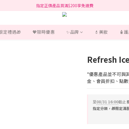
指定正價產品買滿$200享免運費
指定正價產品買滿$200享免運費
Free delivery on net purchase over HK$200 (*selected items)
指定正價產品買滿$200享免運費
 限定禮遇🎁
💖限時優惠
✨品牌
💄美妝
🧴
Refresh I
*優惠產品並不可與
金、會員折扣、點數
至
08/31 16:00
截止
指定分類，🎁限定滿