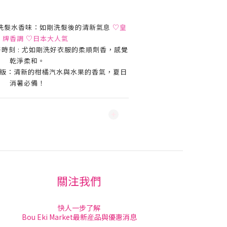
poo 洗髮水香味：如剛洗髮後的清新氣息
♡皇
牌香調 ♡日本大人氣
en 美好時刻 : 尤如剛洗好衣服的柔順劑香，感覺
乾淨柔和。
限定版：清新的柑橘汽水與水果的香氣，
夏日
消暑
必備！
關注我們
快人一步了解
Bou Eki Market最新産品與優惠消息