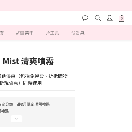
護膚
💅🏻美甲
🎶工具
🫧香氣
立即購買
ce Mist 清爽噴霧
其他優惠（包括免運費、折抵購物
折現優惠）同時使用
指定分類，🎁8月限定滿額禮遇
額禮遇