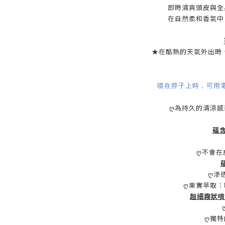
即時清爽頭皮與全
在自然柔和香氣中
★
在酷熱的天氣外出時
噴在脖子上時，可用
ღ為持久的清涼
蘊
ღ不會在
ღ滲
ღ果實萃取
超細霧狀噴
ღ獨