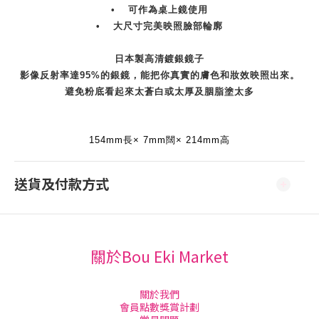
•
可作為桌上鏡使用
•
大尺寸完美映照臉部輪廓
日本製高清鍍銀鏡子
影像反射率達95%的銀鏡，能把你真實的膚色和妝效映照出來。
避免粉底看起來太蒼白或太厚及胭脂塗太多
154mm
長× 7mm闊× 214mm高
送貨及付款方式
關於Bou Eki Market
關於我們
會員點數獎賞計劃