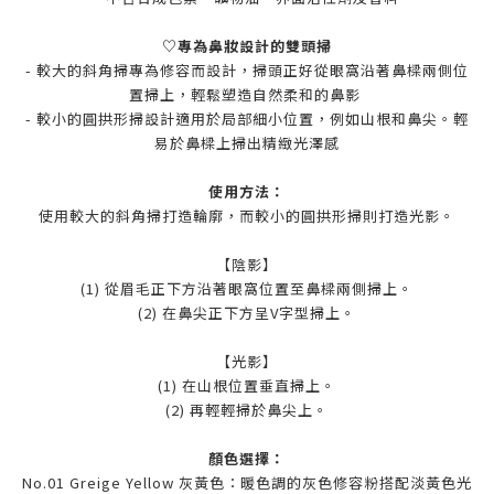
♡專為鼻妝設計的雙頭掃
- 較大的斜角掃專為修容而設計，掃頭正好從眼窩沿著鼻樑兩側位
置掃上，輕鬆塑造自然柔和的鼻影
- 較小的圓拱形掃設計適用於局部細小位置，例如山根和鼻尖。輕
易於鼻樑上掃出精緻光澤感
使用方法：
使用較大的斜角掃打造輪廓，而較小的圓拱形掃則打造光影。
【陰影】
(1) 從眉毛正下方沿著眼窩位置至鼻樑兩側掃上。
(2) 在鼻尖正下方呈V字型掃上。
【光影】
(1) 在山根位置垂直掃上。
(2) 再輕輕掃於鼻尖上。
顏色選擇：
No.01 Greige Yellow 灰黃色：暖色調的灰色修容粉搭配淡黃色光