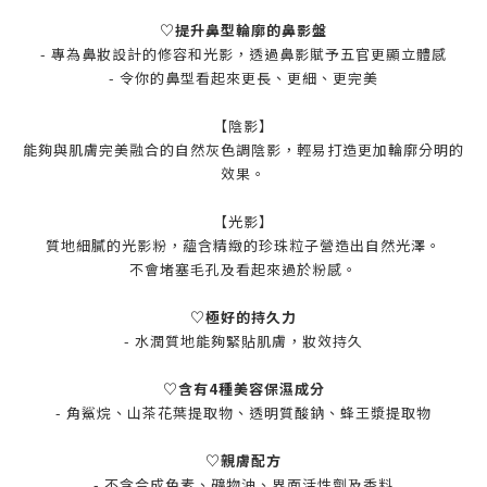
♡提升鼻型輪廓的鼻影盤
- 專為鼻妝設計的修容和光影，透過鼻影賦予五官更顯立體感
- 令你的鼻型看起來更長、更細、更完美
【陰影】
能夠與肌膚完美融合的自然灰色調陰影，輕易打造更加輪廓分明的
效果。
【光影】
質地細膩的光影粉，蘊含精緻的珍珠粒子營造出自然光澤。
不會堵塞毛孔及看起來過於粉感。
♡極好的持久力
- 水潤質地能夠緊貼肌膚，妝效持久
♡含有4種美容保濕成分
- 角鯊烷、山茶花葉提取物、透明質酸鈉、蜂王漿提取物
♡親膚配方
- 不含合成色素、礦物油、界面活性劑及香料