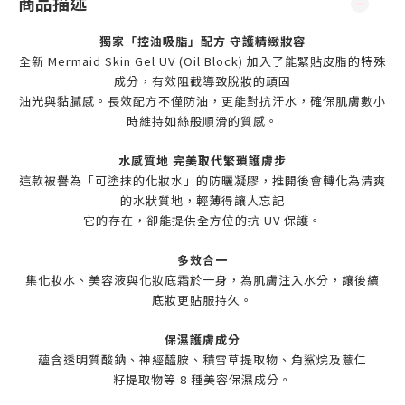
商品描述
獨家「控油吸脂」配方 守護精緻妝容
全新 Mermaid Skin Gel UV (Oil Block) 加入了能緊貼皮脂的特殊
成分，有效阻截導致脫妝的頑固
油光與黏膩感。長效配方不僅防油，更能對抗汗水，確保肌膚數小
時維持如絲般順滑的質感。
水感質地 完美取代繁瑣護膚步
這款被譽為「可塗抹的化妝水」的防曬凝膠，推開後會轉化為清爽
的水狀質地，輕薄得讓人忘記
它的存在，卻能提供全方位的抗 UV 保護。
多效合一
集化妝水、美容液與化妝底霜於一身，為肌膚注入水分，讓後續
底妝更貼服持久。
保濕護膚成分
蘊含透明質酸鈉、神經醯胺、積雪草提取物、角鯊烷及薏仁
籽提取物等 8 種美容保濕成分。