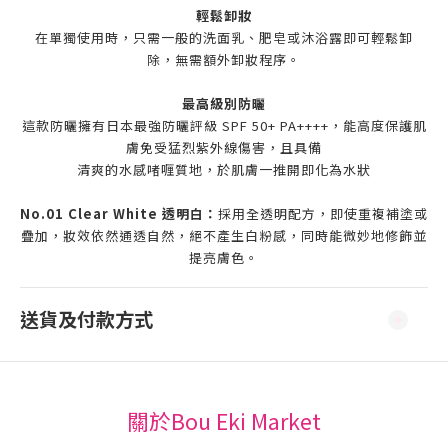
輕鬆卸妝
在單獨使用時，只需一般的洗面乳、肥皂或沐浴露即可輕鬆卸
除，無需額外卸妝程序。
最高級別防曬
這款防曬擁有日本最強防曬評級 SPF 50+ PA++++，能高度保護肌
膚免受猛烈紫外線傷害，且具備
清爽的水感啫喱質地，於肌膚一推開即化為水狀
No.01 Clear White 透明白：
採用全透明配方，即使重複補塗或
疊加，妝效依然通透自然，絕不產生白粉感，同時能微妙地修飾並
提亮膚色。
送貨及付款方式
關於Bou Eki Market