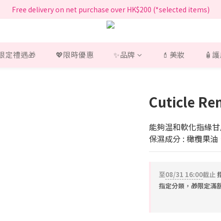
指定正價產品買滿$200享免運費
Free delivery on net purchase over HK$200 (*selected items)
指定正價產品買滿$200享免運費
 限定禮遇🎁
💖限時優惠
✨品牌
💄美妝
🧴
Cuticle 
能夠温和軟化指緣甘
保濕成分 : 橄欖果
至
08/31 16:00
截止
指定分類，🎁限定滿