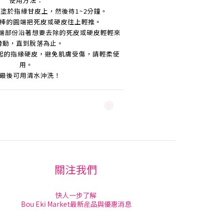
使用方法：
塗於指緣甘皮上，然後待1~2分鐘。
棒的圓端
把死皮或硬皮往上輕推。
端部份沿著想要去除的死皮或硬皮輕輕來
滑動，直到脫落為止。
起的指緣硬
皮
，避免肌膚受傷，請輕柔使
用。
最後可用清水沖洗
！
關注我們
快人一步了解
Bou Eki Market最新産品與優惠消息