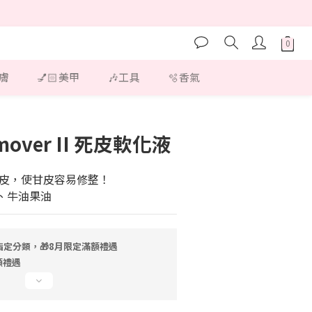
護膚
💅🏻美甲
🎶工具
🫧香氣
立即購買
Remover II 死皮軟化液
皮，使甘皮容易修整！
油、牛油果油
指定分類，🎁8月限定滿額禮遇
額禮遇