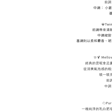
前調
中調： 小
💎
Twi
前調帶來清
中調綻放
基調則以柔和麝香、琥
🍈🍹
Mello
經典的雲呢拿忌
從清爽氣泡感的梳
噴一噴
前
中調
☁️
Pu
一種純淨的乳白肥