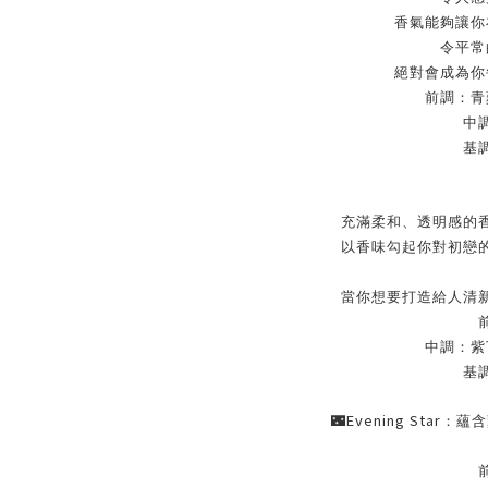
香氣能夠讓你
令平常
絕對會成為你
前調：青
中
基
充滿柔和、透明感的
以香味勾起你對初戀
當你想要打造給人清
中調：紫
基
🌃
Evening Star
：蘊含