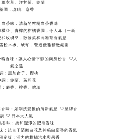
：薰衣草、洋甘菊、鈴蘭
基調：琥珀、麝香
a
白茶
味
：清新的柑橘白茶香味
🍋
檸檬
、青檸的柑橘香調，令人耳目一新
🌹
花和玫瑰
，散發柔和高雅茶香氣息
🪵
雪松木
、琥珀，營造優雅精緻氛圍
♡
身粉香味：讓人心情平靜的爽身粉香
人
氣之選
調：黑加侖子、櫻桃
中調：鈴蘭、茉莉花
調：麝香、檀香、琥珀
♡
水香味：如剛洗髮後的清新氣息
皇牌香
♡
調
日本大人氣
皂香味：柔和潔淨的肥皂香味
味：結合了清幽白花及神秘白麝香的香氣
限定版：活力的柑橘汽水與果香