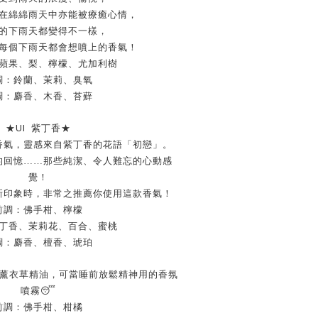
在綿綿雨天中亦能被療癒心情，
的下雨天都變得不一樣，
每個下雨天都會想噴上的香氣！
蘋果、梨、檸檬、尤加利樹
調：鈴蘭、茉莉、臭氧
調：麝香、木香、苔蘚
UI
★
紫丁香
★
香氣，靈感來自紫丁香的花語「初戀」。
的回憶……那些純潔、令人難忘的心動感
覺！
新印象時，非常之推薦你使用這款香氣！
前調：佛手柑、檸檬
丁香、茉莉花、百合、蜜桃
調：麝香、檀香、琥珀
薰衣草精油，可當睡前放鬆精神用的香氛
😴
噴霧
前調：佛手柑、柑橘