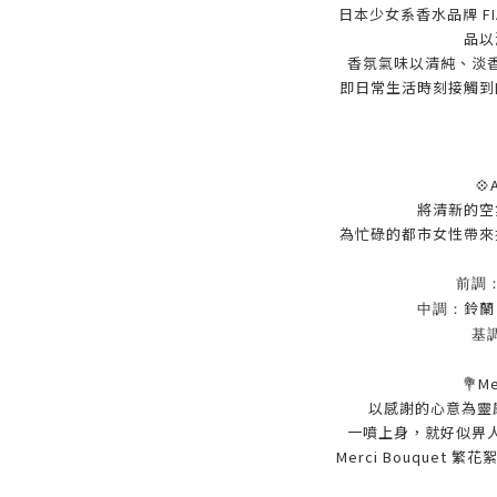
日本少女系香水品牌 FI
品以
香氛氣味以清純、淡
即日常生活時刻接
觸到
💠
將清新的空
為忙碌的都市女性帶來
前調
鈴蘭
中調：
基
💐
M
以感謝的心意為靈
一噴上身，就好似畀
Merci Bouque