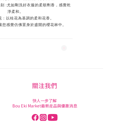
:
時刻
尤如剛洗好衣服的柔順劑香，感覺乾
淨柔和。
花：以桂花為基調的柔和花香。
讓您感覺仿佛置身於盛開的櫻花林中。
關注我們
快人一步了解
Bou Eki Market最新産品與優惠消息