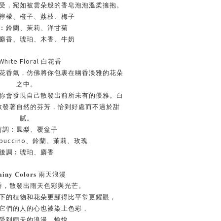
受，宛如被雲朵般的香皂泡泡溫柔擁抱。
檸檬、橙子、荔枝、梅子
︰鈴蘭、茉莉、洋甘菊
麝香、琥珀、木香、牛奶
White Floral
白花香
花香氣，仿佛將你包裹在幽香淡雅的花朵
之中。
你會發現自己散發出前所未有的優雅。白
散發著自然的芬芳，恰到好處而不過於甜
膩。
前調︰鳳梨、覆盆子
puccino
、鈴蘭、茉莉、玫瑰
後調︰琥珀、麝香
𝐢𝐧𝐲
𝐂𝐨𝐥𝐨𝐫𝐬
雨天浪漫
香，散發出雨天色彩與光芒。
下的植物和花朵更顯得比平常更耀眼，
它們的人的心也被染上色彩，
受到雨天的浪漫、愉悅，