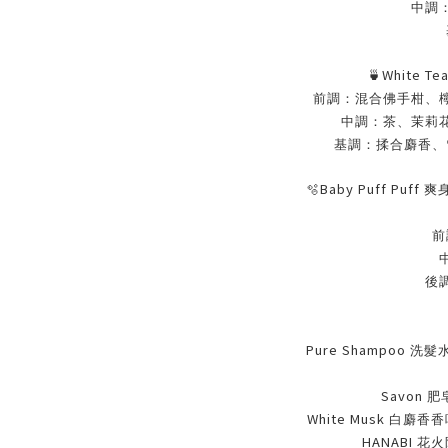
中調
🍵
White Te
前調：混合佛手柑、
中調：茶、茉莉
基調：揉合麝香、
🫧
Baby Puff Puff
爽
前
後
Pure Shampoo
洗髮
Savon
肥
White Musk
白麝香香
HANABI
花火