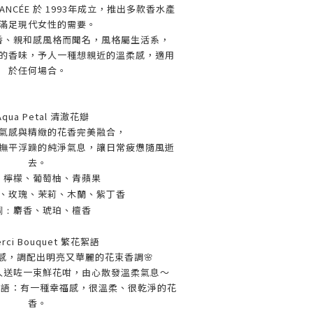
ANCÉE 於 1993年成立，推出多款香水產
滿足現代女性的需要。
香、親和感風格而聞名，風格屬生活系，
的香味，予人一種想親近的溫柔感，適用
於任何場合。
Aqua Petal 清澈花瓣
氣感與精緻的花香完美融合，
撫平浮躁的純淨氣息，讓日常疲憊隨風逝
去。
檸檬、葡萄柚、青蘋果
：
、玫
瑰、茉莉、木蘭
、
紫丁香
麝香、琥珀、檀香
調：
erci Bouquet 繁花絮語
感，調配出明亮又華麗的花束香調
🌸
人送咗一束鮮花咁，由心散發溫柔氣息～
t 繁花絮語：有一種幸福感，很溫柔、很乾淨的花
香。