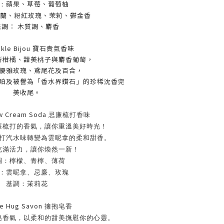
蘋果、草莓、葡萄柚
：
蒼蘭、粉紅玫瑰、茉莉、鬱金香
基調： 木質調、麝香
nkle Bijou 寶石貴氣香味
新柑橘、甜美桃子與麝香葡萄，
優雅玫瑰、鳶尾花及百合，
珀及被譽為「香水界鑽石」的珍稀沈香完
美收尾。
w Cream Soda
忌廉梳打香味
廉梳打的香氣，讓你重溫美好時光！
打汽水味轉變為雲呢拿的柔和甜香。
充滿活力，讓你煥然一新！
調：檸檬、青檸、薄荷
：雲呢拿、忌廉、玫瑰
基調：茉莉花
re Hug Savon
擁抱皂香
皂香氣，以柔和的甜美撫慰你的心靈。