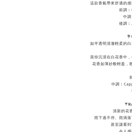
這款香氣帶來舒適的感
前調︰
中調
後調︰
💐
如半透明清澈輕柔的白
當你沉浸在白花香中，
花香如薄紗般輕盈，
Cap
中調︰
☔
𝐑
清新的花
雨下過不停、雨滴落
甚至讓看到
令人感