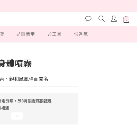
護膚
💅🏻美甲
🎶工具
🫧香氣
立即購買
t 身體噴霧
香、親和感風格而聞名
指定分類，🎁8月限定滿額禮遇
額禮遇