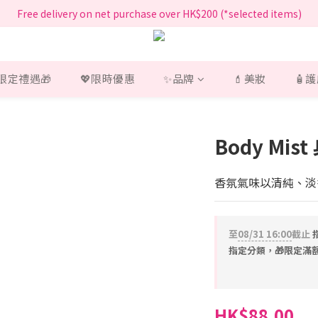
指定正價產品買滿$200享免運費
Free delivery on net purchase over HK$200 (*selected items)
指定正價產品買滿$200享免運費
 限定禮遇🎁
💖限時優惠
✨品牌
💄美妝
🧴
Body Mis
香氛氣味以清純、淡
至
08/31 16:00
截止
指定分類，🎁限定滿
HK$88.00