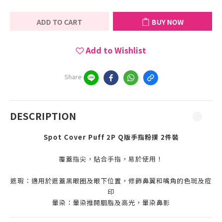
ADD TO CART
BUY NOW
Add to Wishlist
Share
DESCRIPTION
Spot Cover Puff 2P Q版手指粉撲 2件裝
覆蓋指尖，貼合手指，易於使用！
遮瑕：適用於遮蓋黑眼圈及眼下位置，修飾鼻翼和嘴角的色斑及痘
印
暈染：暈染推開胭脂及高光，暈染鼻影