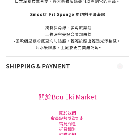
日本深受女生喜愛，各大藥妝店舖都可以看到它的商品。
Smooth Fit Sponge 斜切割平滑海綿
-獨特斜角線、多角度剪裁
-上妝時完美貼合臉部曲線
-柔軟觸感讓粉底更均勻貼服，輕輕按壓出輕透光澤妝感。
-沾水後膨脹，上底妝更完美無死角~
SHIPPING & PAYMENT
關於Bou Eki Market
關於我們
會員點數獎賞計劃
常見問題
送貨細則
訂購須知