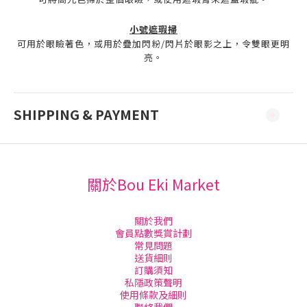
小號遮瑕掃
可用於眼瞼著色，或用於疊加閃粉/閃片於眼影之上，令雙眼更明
亮。
SHIPPING & PAYMENT
關於Bou Eki Market
關於我們
會員點數獎賞計劃
常見問題
送貨細則
訂購須知
私隱政策聲明
使用條款及細則