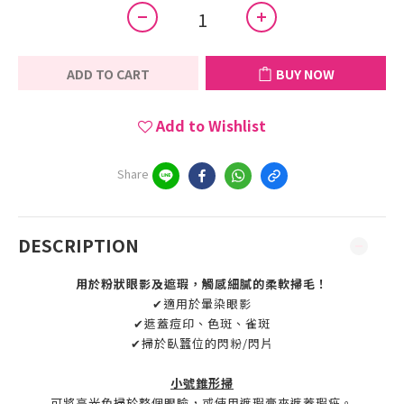
ADD TO CART
BUY NOW
Add to Wishlist
Share
DESCRIPTION
用於粉狀眼影
及
遮瑕，
觸感細膩的柔軟掃毛！
✔適用於暈染眼影
✔遮蓋痘印、色斑、雀斑
✔掃於臥蠶位的閃粉/閃片
小號錐形掃
可將高光色掃於整個眼瞼，或使用遮瑕膏來遮蓋瑕疵。