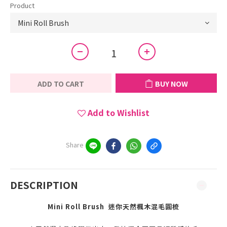
Product
ADD TO CART
BUY NOW
Add to Wishlist
Share
DESCRIPTION
Mini Roll Brush 迷你天然楓木混毛圓梳