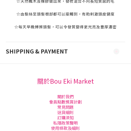
☆
天然楓木及橡膠做出來
，
發梳混合不同長短質感的毛
☆由髮絲至頭髮根部都可以接觸到
，
有助剌激頭皮健度
☆每天早晚掃擦頭髮
，
可以令發質變得更光亮及豐厚濃密
SHIPPING & PAYMENT
關於Bou Eki Market
關於我們
會員點數獎賞計劃
常見問題
送貨細則
訂購須知
私隱政策聲明
使用條款及細則