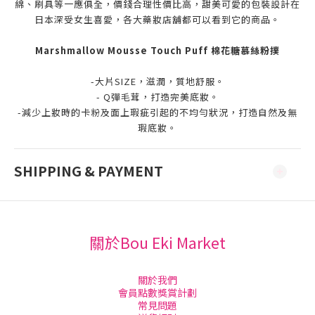
綿、刷具等一應俱全，價錢合理性價比高，甜美可愛的包裝設計在
日本深受女生喜愛，各大藥妝店舖都可以看到它的商品。
Marshmallow Mousse Touch Puff 棉花糖慕絲粉撲
-大片SIZE，滋潤，質地舒服。
- Q彈毛茸，打造完美底妝。
-減少上妝時的卡粉及面上瑕疵引起的不均勻狀況，打造自然及無
瑕底妝。
SHIPPING & PAYMENT
關於Bou Eki Market
關於我們
會員點數獎賞計劃
常見問題