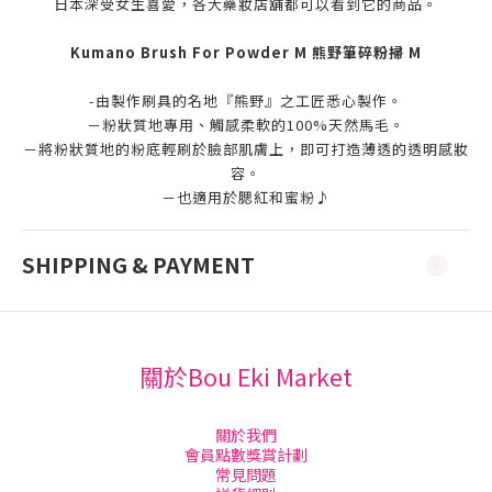
日本深受女生喜愛，各大藥妝店舖都可以看到它的商品。
Kumano Brush For Powder M 熊野筆碎粉掃 M
-由製作刷具的名地『熊野』之工匠悉心製作。
－粉狀質地專用、觸感柔軟的100%天然馬毛。
－將粉狀質地的粉底輕刷於臉部肌膚上，即可打造薄透的透明感妝
容。
－也適用於腮紅和蜜粉♪
SHIPPING & PAYMENT
關於Bou Eki Market
關於我們
會員點數獎賞計劃
常見問題