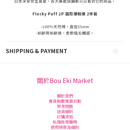
日本深受女生喜愛，各大藥妝店舖都可以看到它的商品。
Flocky Puff 2P 圓形薄粉撲 2件裝
-100％天然棉，直徑55mm
-粉餅用粉餅撲，柔軟植毛觸感。
SHIPPING & PAYMENT
關於Bou Eki Market
關於我們
會員點數獎賞計劃
常見問題
送貨細則
訂購須知
私隱政策聲明
使用條款及細則