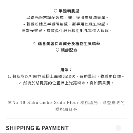
♡ 半透明肌感
- 以珠光粉末調配製成，掃上後肌膚紅潤亮澤。
- 輕透粉體呈半透明妝感，新手用也絕無粉感。
- 高散光效果，有效柔化細紋和粗毛孔等惱人瑕疵。
♡ 蘊含美容保濕成分及植物生果精華
♡ 親膚配方
用法：
1. 將胭脂以打圈方式掃上面頰2至3次，有助暈染，妝感更自然。
2. 然後於想提亮的位置掃上光亮粉末，例如蘋果肌。
🌸No.19 Sakurambo Soda Fleur 櫻桃琉光：晶瑩剔透的
櫻桃粉紅色
SHIPPING & PAYMENT